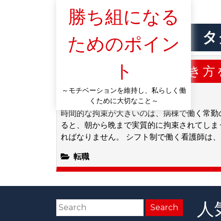
勝ち組になる
タ
ためのポイン
ト
自分らしい働き方
～モチベーションを維持し、私らしく働
2020/02/16
くために大切なこと～
時間的な拘束が大きいのは、病棟で働く常勤
ると、朝から晩まで実質的に拘束されてしま
ればなりません。 シフト制で働く看護師は、 [
転職
人